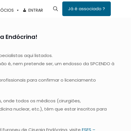
Já é associado ?
SÓCIOS
ENTRAR
a Endócrina!
ialistas aqui listados.
e não é, nem pretende ser, um endosso da SPCENDO à
rofissionais para confirmar o licenciamento
, onde todos os médicos (cirurgiões,
icina nuclear, etc.), têm que estar inscritos para
 Europeu de Cirurgia Endócrina, visite
ESES –