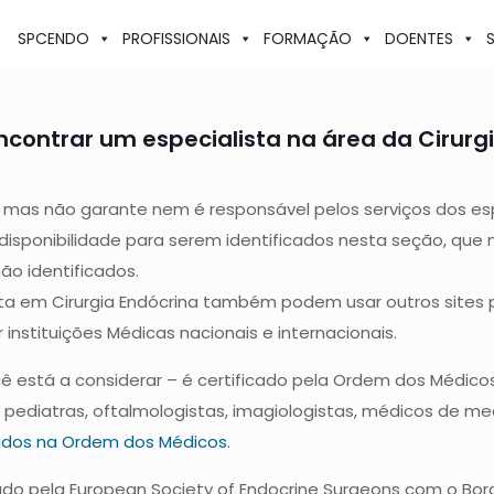
SPCENDO
PROFISSIONAIS
FORMAÇÃO
DOENTES
contrar um especialista na área da Cirurgi
mas não garante nem é responsável pelos serviços dos espec
 disponibilidade para serem identificados nesta seção, qu
ão identificados.
ta em Cirurgia Endócrina também podem usar outros sites p
r instituições Médicas nacionais e internacionais.
 está a considerar – é certificado pela Ordem dos Médicos
s, pediatras, oftalmologistas, imagiologistas, médicos de med
ados na Ordem dos Médicos
.
cado pela European Society of Endocrine Surgeons com o Bord