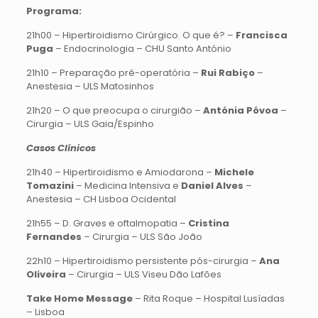
Programa:
21h00 – Hipertiroidismo Cirúrgico. O que é? –
Francisca
Puga
– Endocrinologia – CHU Santo António
21h10 – Preparação pré-operatória –
Rui Rabiço
–
Anestesia – ULS Matosinhos
21h20 – O que preocupa o cirurgião –
Antónia Póvoa
–
Cirurgia – ULS Gaia/Espinho
Casos Clínicos
21h40 – Hipertiroidismo e Amiodarona –
Michele
Tomazini
– Medicina Intensiva e
Daniel Alves
–
Anestesia – CH Lisboa Ocidental
21h55 – D. Graves e oftalmopatia –
Cristina
Fernandes
– Cirurgia – ULS São João
22h10 – Hipertiroidismo persistente pós-cirurgia –
Ana
Oliveira
– Cirurgia – ULS Viseu Dão Lafões
Take Home Message
– Rita Roque – Hospital Lusíadas
– Lisboa